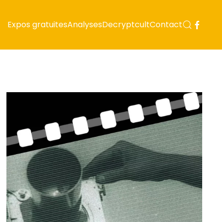
Expos gratuites
Analyses
Decryptcult
Contact