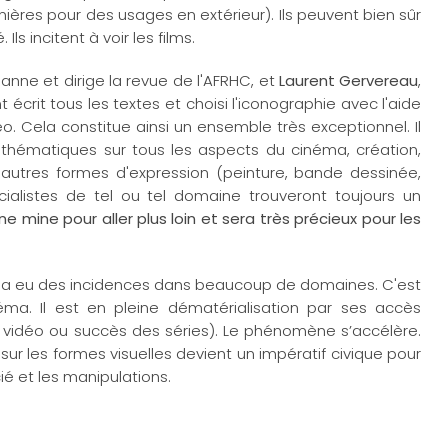
ières pour des usages en extérieur). Ils peuvent bien sûr
s incitent à voir les films.
usanne et dirige la revue de l'AFRHC, et
Laurent Gervereau
,
 écrit tous les textes et choisi l'iconographie avec l'aide
o. Cela constitue ainsi un ensemble très exceptionnel. Il
s thématiques sur tous les aspects du cinéma, création,
'autres formes d'expression (peinture, bande dessinée,
spécialistes de tel ou tel domaine trouveront toujours un
ne mine pour aller plus loin et sera très précieux pour les
-21 a eu des incidences dans beaucoup de domaines. C'est
néma. Il est en pleine dématérialisation par ses accès
x vidéo ou succès des séries). Le phénomène s’accélère.
sur les formes visuelles devient un impératif civique pour
cié et les manipulations.