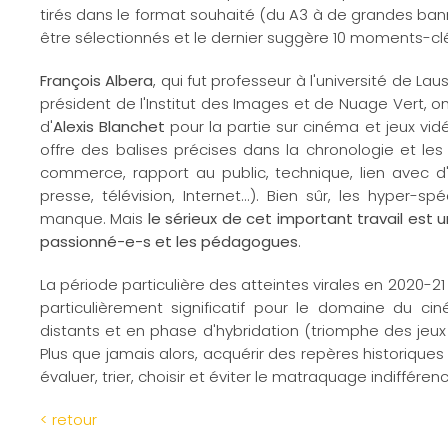
tirés dans le format souhaité (du A3 à de grandes bann
être sélectionnés et le dernier suggère 10 moments-clé. Il
François Albera
, qui fut professeur à l'université de La
président de l'Institut des Images et de Nuage Vert, ont
d'
Alexis Blanchet
pour la partie sur cinéma et jeux vidé
offre des balises précises dans la chronologie et le
commerce, rapport au public, technique, lien avec d
presse, télévision, Internet...). Bien sûr, les hyper-
manque. Mais
le sérieux de cet important travail est u
passionné-e-s et les pédagogues
.
La période particulière des atteintes virales en 2020
particulièrement significatif pour le domaine du ci
distants et en phase d'hybridation (triomphe des jeu
Plus que jamais alors, acquérir des repères historiques 
évaluer, trier, choisir et éviter le matraquage indifféren
< retour