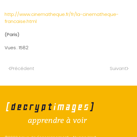
http://www.cinematheque.fr/fr/la-cinematheque-
francaise.html
(Paris)
Vues : 1582
Précédent
Suivant