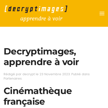
Accéder au contenu principal
Decryptimages,
apprendre à voir
Rédigé par decrypt le
23 Novembre 2023
. Publié dans
Partenaires
.
Cinémathèque
française